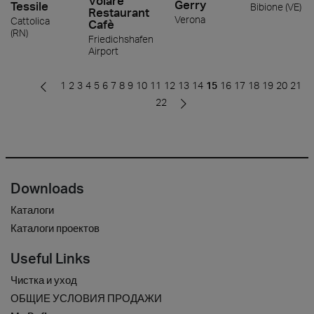
Volare
Gerry
Tessile
Bibione (VE)
Restaurant
Verona
Cattolica
Cafè
(RN)
Friedichshafen
Airport
1
2
3
4
5
6
7
8
9
10
11
12
13
14
15
16
17
18
19
20
21
22
Downloads
Каталоги
Каталоги проектов
Useful Links
Чистка и уход
ОБЩИЕ УСЛОВИЯ ПРОДАЖИ