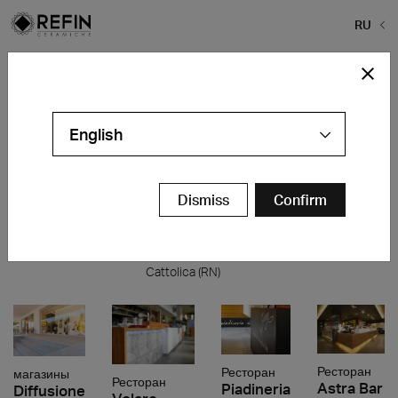
RU
Home
>
ГАЛЕРЕЯ ПРОЕКТОВ
>
rivestimenti-facciate
rivestimenti-facciate
English
Dismiss
Confirm
Ресторан
Гостеприимство
магазины
Mamma Farina
DaySpa at
Showroom
Queen Mary
Oakley
Milano
Hotel
Milan
Cattolica (RN)
Ресторан
Ресторан
магазины
Ресторан
Astra Bar
Piadineria
Diffusione