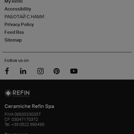
My Refin
Accessibility
РАБОТАЙ С НАМИ
Privacy Policy
Feed Rss
Sitemap
Follow us on
Ceramiche Refin Spa
P.IVA
00935330357
CF:
03047170372
Tel.
+39 0522 990499