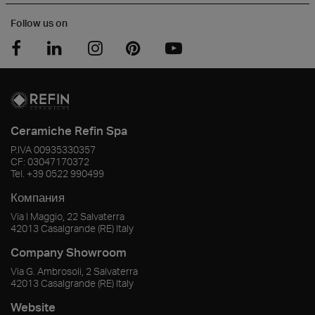
Follow us on
Ceramiche Refin Spa
P.IVA
00935330357
CF:
03047170372
Tel.
+39 0522 990499
Компания
Via I Maggio, 22 Salvaterra
42013
Casalgrande
(RE)
Italy
Company Showroom
Via G. Ambrosoli, 2 Salvaterra
42013
Casalgrande
(RE)
Italy
Website