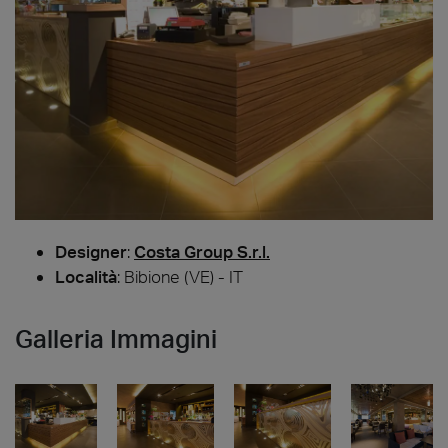
Designer
:
Costa Group S.r.l.
Località
: Bibione (VE) - IT
Galleria Immagini