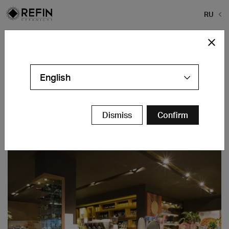
RU
Home
>
Галерея проектов
>
Astra Bar
Astra Bar
English
Bibione (VE) - IT
контакты
Dismiss
Confirm