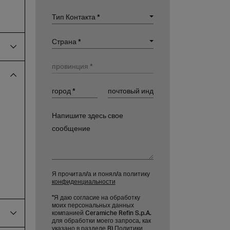
Тип Контакта
Тип Контакта *
Организация
Страна
Страна *
провинция
город
почтовый индекс
Напишите здесь свое сообщение
Я прочитал/а и понял/а политику
конфиденциальности
"Я даю согласие на обработку
моих персональных данных
компанией Ceramiche Refin S.p.A.
для обработки моего запроса, как
указано в разделе B)
Политики