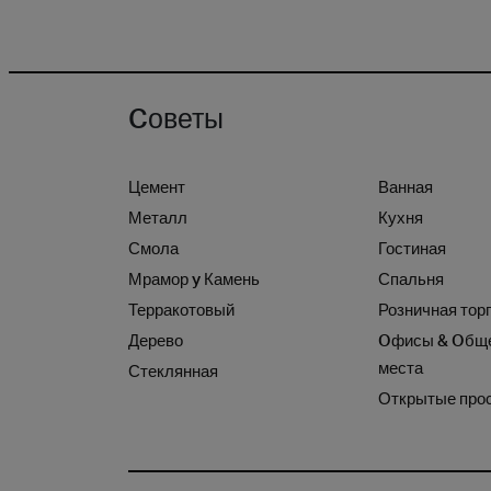
Cоветы
Цемент
Ванная
Металл
Кухня
Смола
Гостиная
Мрамор y Камень
Спальня
Терракотовый
Розничная тор
Дерево
Oфисы & Oбщ
места
Стеклянная
Открытые про