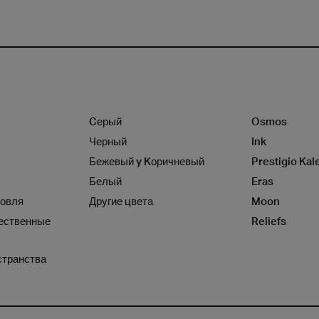
Cерый
Osmos
Черный
Ink
Бежевый y Kоричневый
Prestigio Kal
Белый
Eras
говля
Другие цвета
Moon
ественные
Reliefs
странства