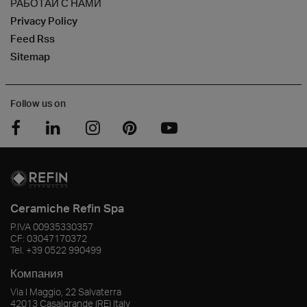
РАБОТАЙ С НАМИ
Privacy Policy
Feed Rss
Sitemap
Follow us on
Ceramiche Refin Spa
P.IVA
00935330357
CF:
03047170372
Tel.
+39 0522 990499
Компания
Via I Maggio, 22 Salvaterra
42013
Casalgrande
(RE)
Italy