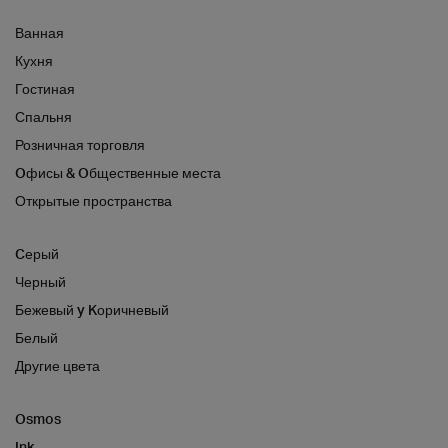
Ванная
Кухня
Гостиная
Спальня
Розничная торговля
Oфисы & Oбщественные места
Открытые пространства
Cерый
Черный
Бежевый y Kоричневый
Белый
Другие цвета
Osmos
Ink