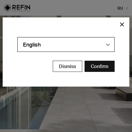
RU
English
Dismiss
Confirm
Coquille