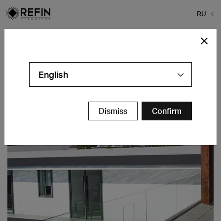
RU
Home
>
Галерея проектов
>
Villa MB
Villa MB
English
Rabat - MA
контакты
Dismiss
Confirm