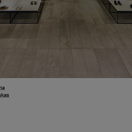
о
ma
skas