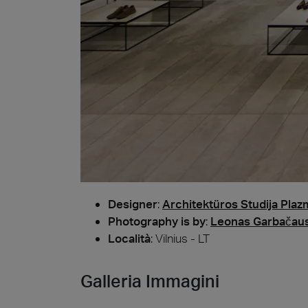
Дерев
Designer
:
Architektüros Studija Plaz
Photography is by
:
Leonas Garbačau
Località
: Vilnius - LT
Galleria Immagini