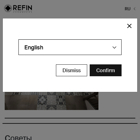
RU
Home
>
Галерея проектов
>
Private House West Sussex
>
01
01
English
Dismiss
Confirm
Cоветы