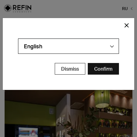
RU
Home
>
Галерея проектов
>
Oran Juice
Oran Juice
English
Lodi - IT
контакты
Dismiss
Confirm