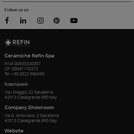
Follow us on
Ceramiche Refin Spa
P.IVA
00935330357
CF:
03047170372
Tel.
+39 0522 990499
Компания
Via I Maggio, 22 Salvaterra
42013
Casalgrande
(RE)
Italy
Company Showroom
Via G. Ambrosoli, 2 Salvaterra
42013
Casalgrande
(RE)
Italy
Website