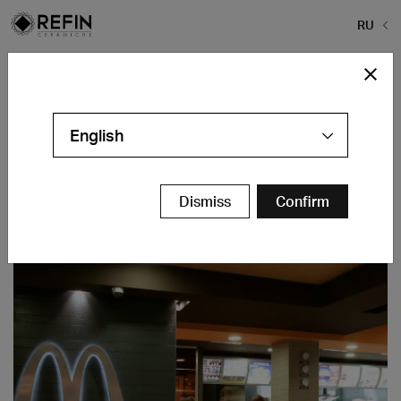
RU
Home
>
Галерея проектов
>
Mc Donald's Restaurant
Mc Donald's Restaurant
English
Milano - IT
контакты
Dismiss
Confirm