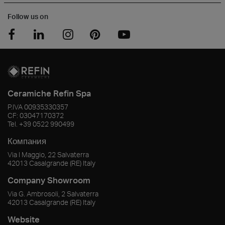
Follow us on
Ceramiche Refin Spa
P.IVA
00935330357
CF:
03047170372
Tel.
+39 0522 990499
Компания
Via I Maggio, 22 Salvaterra
42013
Casalgrande
(RE)
Italy
Company Showroom
Via G. Ambrosoli, 2 Salvaterra
42013
Casalgrande
(RE)
Italy
Website