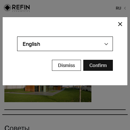
RU
Home
>
О Компании
>
21
21
English
Dismiss
Confirm
Cоветы