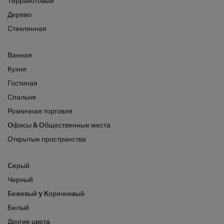
Терракотовый
Дерево
Стеклянная
Ванная
Кухня
Гостиная
Спальня
Розничная торговля
Oфисы & Oбщественные места
Открытые пространства
Cерый
Черный
Бежевый y Kоричневый
Белый
Другие цвета