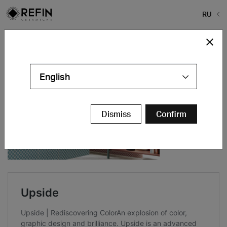
RU
Home
>
Iconic Design
English
Dismiss
Confirm