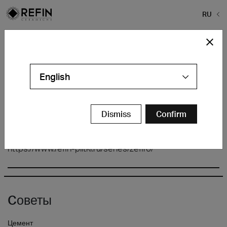
RU
Home
>
Refin плитки
>
Design From Mythology
Design From Mythology
English
Dismiss
Confirm
https://www.refin-plitki.ru/series/zefiro/
Cоветы
Цемент