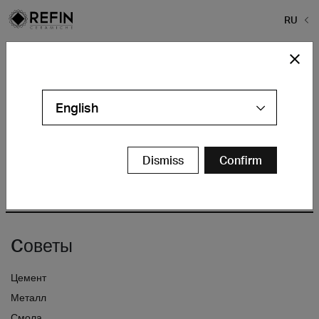
RU
Home
>
Refin плитки
>
Mendini-refin3
Mendini-refin3
English
Dismiss
Confirm
Cоветы
Цемент
Металл
Смола