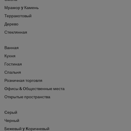
Мрамор y Камень
Терракотовый
Дерево
Стеклянная
Ванная
Кухня
Гостиная
Спальня
Розничная торговля
Oфисы & Oбщественные места
Открытые пространства
Cерый
Черный
Бежевый y Kоричневый