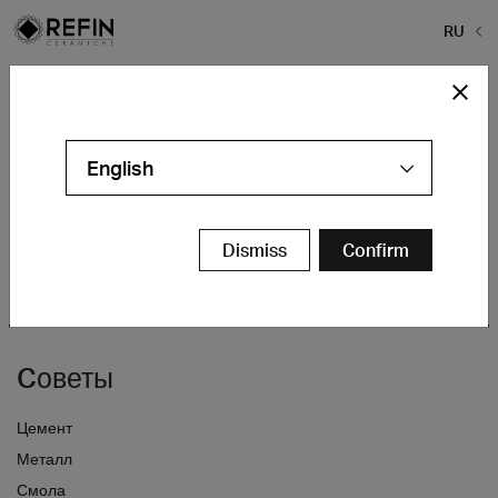
RU
Home
>
Refin плитки
>
HERO
HERO
English
Dismiss
Confirm
Cоветы
Цемент
Металл
Смола