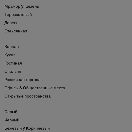
Мрамор y Камень
Терракотовый
Дерево
Стеклянная
Ванная
Кухня
Гостиная
Спальня
Розничная торговля
Oфисы & Oбщественные места
Открытые пространства
Cерый
Черный
Бежевый y Kоричневый