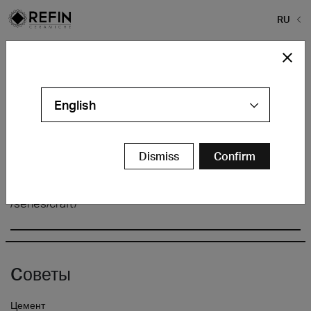
RU
Home
>
Refin плитки
>
Handmade modernity
Handmade modernity
English
Dismiss
Confirm
/series/craft/
Cоветы
Цемент