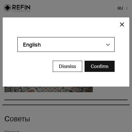
RU
Home
>
КОЛЛЕКЦИИ
>
Frame
>
frame
frame
English
Dismiss
Confirm
Cоветы
Цемент