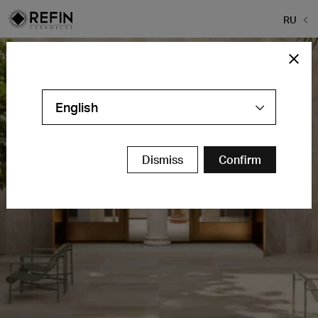
RU
English
Dismiss
Confirm
Плитка толстого слоя на заказ